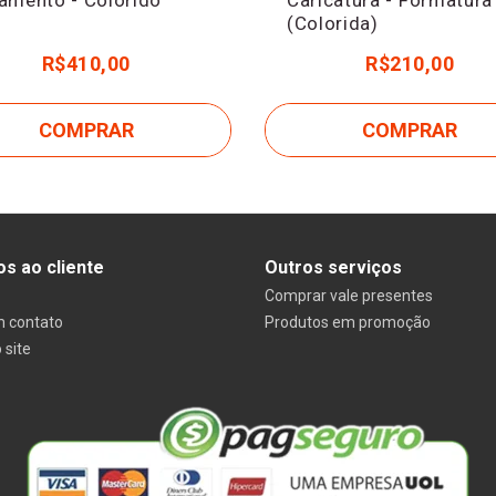
(Colorida)
R$410,00
R$210,00
COMPRAR
COMPRAR
os ao cliente
Outros serviços
Comprar vale presentes
m contato
Produtos em promoção
 site