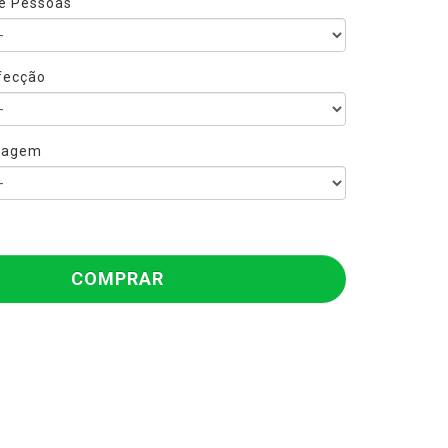
e Pessoas
fecção
sagem
COMPRAR