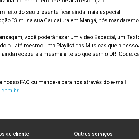
lizada por e-mail em JPG de alta resolução.
jeito do seu presente ficar ainda mais especial.
pção ''Sim'' na sua Caricatura em Mangá, nós mandarem
nsagem, você poderá fazer um vídeo Especial, um Text
 ou até mesmo uma Playlist das Músicas que a pessoa 
ê ainda receberá a mesma arte só que sem o QR. Code, c
ue nosso FAQ ou mande-a para nós através do e-mail
.com.br
.
os ao cliente
Outros serviços