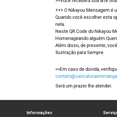
>>Você receberá sua arte fina
+++ O Nikayou Mensagem é um 
Quando você escolher esta o
nela.
Neste QR.Code do Nikayou Me
Homenageando alguém Querido
Além disso, de presente, voc
Ilustração para Sempre.
>>Em caso de dúvida, verifiq
contato@caricaturaemmanga
Será um prazer lhe atender.
Informações
Serviç