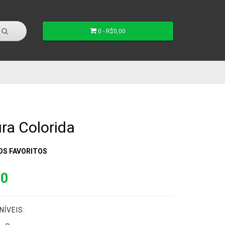
0 - R$0,00
ra Colorida
OS FAVORITOS
00
ÍVEIS: