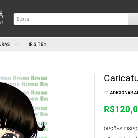
URAS
IR SITE
Caricatu
ADICIONAR A
R$120,
OPÇÕES DISPON