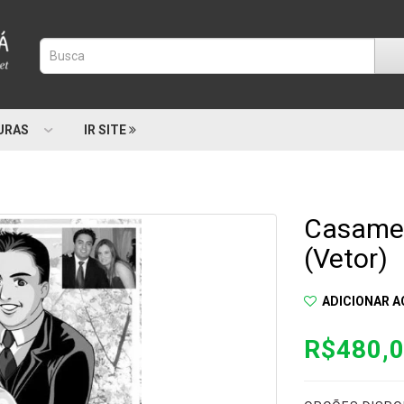
URAS
IR SITE
Casamen
(Vetor)
ADICIONAR A
R$480,