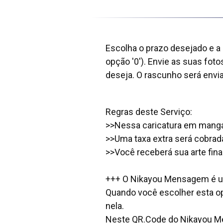
Escolha o prazo desejado e a
opção '0'). Envie as suas fot
deseja. O rascunho será envi
Regras deste Serviço:
>>Nessa caricatura em mangá v
>>Uma taxa extra será cobrad
>>Você receberá sua arte fina
+++ O Nikayou Mensagem é um 
Quando você escolher esta o
nela.
Neste QR.Code do Nikayou Me