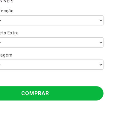
ÍVEIS:
fecção
ets Extra
sagem
COMPRAR